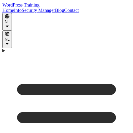
WordPress Training
Home
Info
Security Manager
Blog
Contact
NL
NL