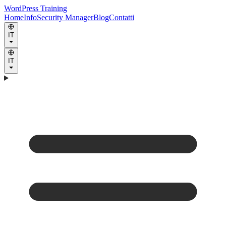
WordPress Training
Home
Info
Security Manager
Blog
Contatti
IT
IT