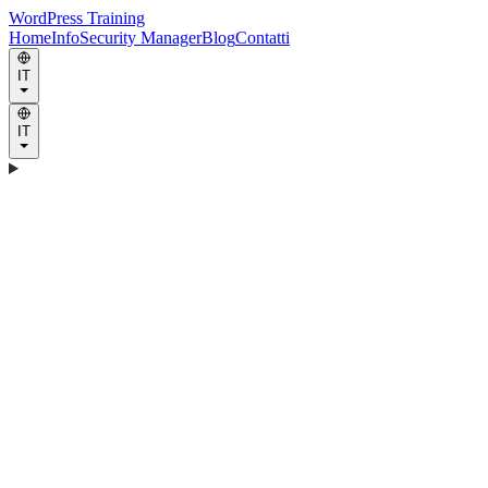
WordPress Training
Home
Info
Security Manager
Blog
Contatti
IT
IT