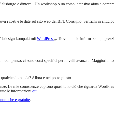
Salisburgo e dintorni. Un workshop o un corso intensivo aiuta a compren
rova i costi e le date sul sito web del BFI. Consiglio: verifichi in antic
 „Webdesign kompakt mit
WordPress
„. Trova tutte le informazioni, i prezz
 In compenso, ci sono corsi specifici per i livelli avanzati. Maggiori in
o qualche domanda? Allora è nel posto giusto.
genze. Le mie conoscenze coprono quasi tutto ciò che riguarda WordPres
tutte le informazioni
qui
.
onomiche e gratuite
.