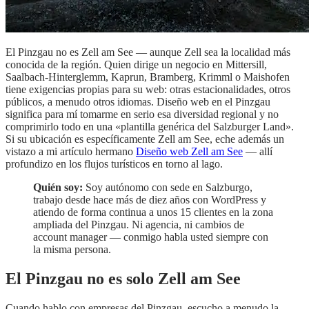
El Pinzgau no es Zell am See — aunque Zell sea la localidad más
conocida de la región. Quien dirige un negocio en Mittersill,
Saalbach-Hinterglemm, Kaprun, Bramberg, Krimml o Maishofen
tiene exigencias propias para su web: otras estacionalidades, otros
públicos, a menudo otros idiomas. Diseño web en el Pinzgau
significa para mí tomarme en serio esa diversidad regional y no
comprimirlo todo en una «plantilla genérica del Salzburger Land».
Si su ubicación es específicamente Zell am See, eche además un
vistazo a mi artículo hermano
Diseño web Zell am See
— allí
profundizo en los flujos turísticos en torno al lago.
Quién soy:
Soy autónomo con sede en Salzburgo,
trabajo desde hace más de diez años con WordPress y
atiendo de forma continua a unos 15 clientes en la zona
ampliada del Pinzgau. Ni agencia, ni cambios de
account manager — conmigo habla usted siempre con
la misma persona.
El Pinzgau no es solo Zell am See
Cuando hablo con empresas del Pinzgau, escucho a menudo la