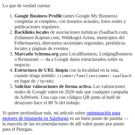
Lo que de verdad cuenta:
Google Business Profile
(antes Google My Business)
completar al completo, con horarios actuales, fotos reales y
publicaciones regulares.
Backlinks locales
de asociaciones turísticas (Saalbach.com,
Zellamsee-Kaprun.com, Wildkogel-Arena, municipios del
Felbertauern), directorios sectoriales regionales, periódicos
locales y páginas de eventos.
Marcado Schema.org
para LocalBusiness, LodgingBusiness
o Restaurant — da a Google datos estructurados sobre su
negocio.
Estructura de URL limpia
con la localidad en la ruta,
cuando tenga sentido:
/zimmer/familienzimmer-saalbach
en lugar de
.
/?p=482
Solicitar valoraciones de forma activa.
Las valoraciones
reales de Google valen en 2026 más que cualquier campaña
de AdWords. Una caja con códigos QR junto al bufé de
desayuno hace el 80 % del trabajo.
Si quiere profundizar más, mi artículo sobre
optimización para
motores de búsqueda en Salzburgo
es un buen punto de partida —
la mayoría de las recomendaciones de allí valen punto por punto
para el Pinzgau.