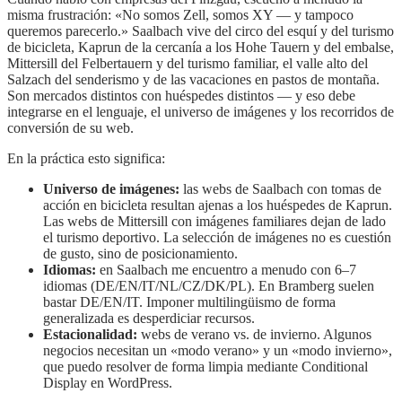
misma frustración: «No somos Zell, somos XY — y tampoco
queremos parecerlo.» Saalbach vive del circo del esquí y del turismo
de bicicleta, Kaprun de la cercanía a los Hohe Tauern y del embalse,
Mittersill del Felbertauern y del turismo familiar, el valle alto del
Salzach del senderismo y de las vacaciones en pastos de montaña.
Son mercados distintos con huéspedes distintos — y eso debe
integrarse en el lenguaje, el universo de imágenes y los recorridos de
conversión de su web.
En la práctica esto significa:
Universo de imágenes:
las webs de Saalbach con tomas de
acción en bicicleta resultan ajenas a los huéspedes de Kaprun.
Las webs de Mittersill con imágenes familiares dejan de lado
el turismo deportivo. La selección de imágenes no es cuestión
de gusto, sino de posicionamiento.
Idiomas:
en Saalbach me encuentro a menudo con 6–7
idiomas (DE/EN/IT/NL/CZ/DK/PL). En Bramberg suelen
bastar DE/EN/IT. Imponer multilingüismo de forma
generalizada es desperdiciar recursos.
Estacionalidad:
webs de verano vs. de invierno. Algunos
negocios necesitan un «modo verano» y un «modo invierno»,
que puedo resolver de forma limpia mediante Conditional
Display en WordPress.