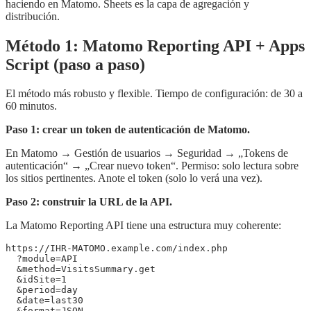
haciendo en Matomo. Sheets es la capa de agregación y
distribución.
Método 1: Matomo Reporting API + Apps
Script (paso a paso)
El método más robusto y flexible. Tiempo de configuración: de 30 a
60 minutos.
Paso 1: crear un token de autenticación de Matomo.
En Matomo → Gestión de usuarios → Seguridad → „Tokens de
autenticación“ → „Crear nuevo token“. Permiso: solo lectura sobre
los sitios pertinentes. Anote el token (solo lo verá una vez).
Paso 2: construir la URL de la API.
La Matomo Reporting API tiene una estructura muy coherente:
https://IHR-MATOMO.example.com/index.php

  ?module=API

  &method=VisitsSummary.get

  &idSite=1

  &period=day

  &date=last30

  &format=JSON
