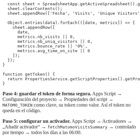
  const sheet = SpreadsheetApp.getActiveSpreadsheet().g
  sheet.clearContents();

  sheet.appendRow(['Fecha', 'Visits', 'Unique Visitors'
  Object.entries(data).forEach(([date, metrics]) => {

    sheet.appendRow([

      date,

      metrics.nb_visits || 0,

      metrics.nb_uniq_visitors || 0,

      metrics.bounce_rate || '0%',

      metrics.avg_time_on_site || 0

    ]);

  });

}

function getToken() {

  return PropertiesService.getScriptProperties().getPro
}
Paso 4: guardar el token de forma segura.
Apps Script →
Configuración del proyecto → Propiedades del script →
como clave, su token como valor. Así el token no
MATOMO_TOKEN
queda en el código.
Paso 5: configurar un activador.
Apps Script → Activadores →
„Añadir activador“ →
→ controlado
fetchMatomoVisitsSummary
por tiempo → todos los días a las 06:00.