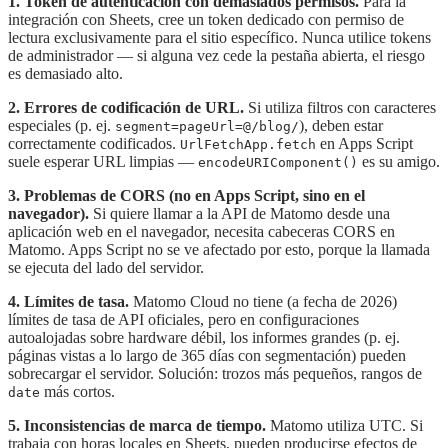
1. Token de autenticación con demasiados permisos.
Para la
integración con Sheets, cree un token dedicado con permiso de
lectura exclusivamente para el sitio específico. Nunca utilice tokens
de administrador — si alguna vez cede la pestaña abierta, el riesgo
es demasiado alto.
2. Errores de codificación de URL.
Si utiliza filtros con caracteres
especiales (p. ej.
), deben estar
segment=pageUrl=@/blog/
correctamente codificados.
en Apps Script
UrlFetchApp.fetch
suele esperar URL limpias —
es su amigo.
encodeURIComponent()
3. Problemas de CORS (no en Apps Script, sino en el
navegador).
Si quiere llamar a la API de Matomo desde una
aplicación web en el navegador, necesita cabeceras CORS en
Matomo. Apps Script no se ve afectado por esto, porque la llamada
se ejecuta del lado del servidor.
4. Límites de tasa.
Matomo Cloud no tiene (a fecha de 2026)
límites de tasa de API oficiales, pero en configuraciones
autoalojadas sobre hardware débil, los informes grandes (p. ej.
páginas vistas a lo largo de 365 días con segmentación) pueden
sobrecargar el servidor. Solución: trozos más pequeños, rangos de
más cortos.
date
5. Inconsistencias de marca de tiempo.
Matomo utiliza UTC. Si
trabaja con horas locales en Sheets, pueden producirse efectos de