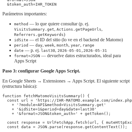
  &token_auth=IHR_TOKEN
Parámetros importantes:
— lo que quiere consultar (p. ej.
method
,
,
VisitsSummary.get
Actions.getPageUrls
)
Referrers.getKeywords
— el ID del sitio (lo ve en el backend de Matomo)
idSite
—
,
,
,
,
period
day
week
month
year
range
— p. ej.
,
date
last30
2026-05-01,2026-05-31
— devuelve datos estructurados, ideal para
format=JSON
Apps Script
Paso 3: configurar Google Apps Script.
En Google Sheets → Extensiones → Apps Script. El siguiente script
(estructura básica):
function fetchMatomoVisitsSummary() {

  const url = 'https://IHR-MATOMO.example.com/index.php
    + '?module=API&method=VisitsSummary.get'

    + '&idSite=1&period=day&date=last30'

    + '&format=JSON&token_auth=' + getToken();

  const response = UrlFetchApp.fetch(url, { muteHttpExc
  const data = JSON.parse(response.getContentText());
