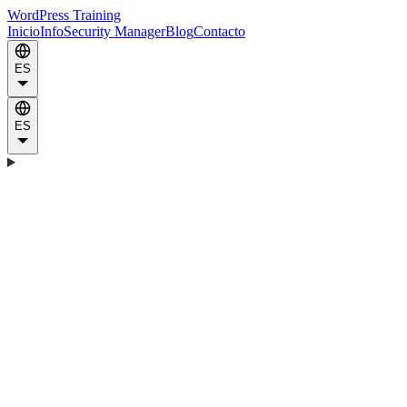
WordPress Training
Inicio
Info
Security Manager
Blog
Contacto
ES
ES