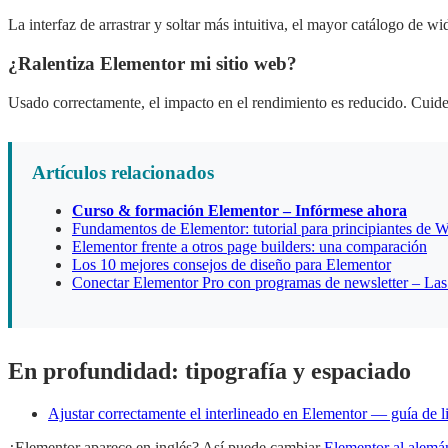
La interfaz de arrastrar y soltar más intuitiva, el mayor catálogo de 
¿Ralentiza Elementor mi sitio web?
Usado correctamente, el impacto en el rendimiento es reducido. Cuide
Artículos relacionados
Curso & formación Elementor – Infórmese ahora
Fundamentos de Elementor: tutorial para principiantes de 
Elementor frente a otros page builders: una comparación
Los 10 mejores consejos de diseño para Elementor
Conectar Elementor Pro con programas de newsletter – La
En profundidad: tipografía y espaciado
Ajustar correctamente el interlineado en Elementor — guía de l
¿Elementor aparece en inglés? Así puede cambiar
Elementor al alemá