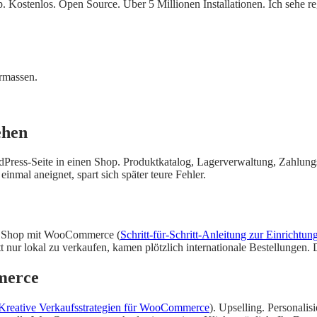
stenlos. Open Source. Über 5 Millionen Installationen. Ich sehe reg
rmassen.
ehen
Press-Seite in einen Shop. Produktkatalog, Lagerverwaltung, Zahlun
 einmal aneignet, spart sich später teure Fehler.
inen Shop mit WooCommerce (
Schritt-für-Schritt-Anleitung zur Einrich
nur lokal zu verkaufen, kamen plötzlich internationale Bestellungen. Da
merce
Kreative Verkaufsstrategien für WooCommerce
). Upselling. Personali