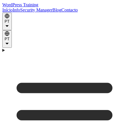
WordPress Training
Início
Info
Security Manager
Blog
Contacto
PT
PT