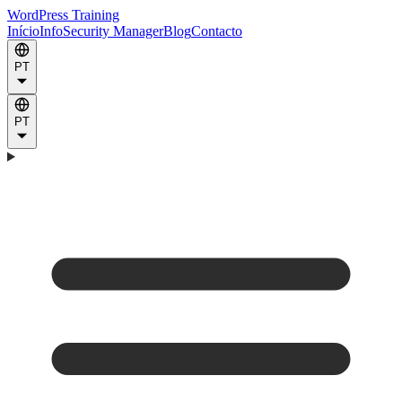
WordPress Training
Início
Info
Security Manager
Blog
Contacto
PT
PT