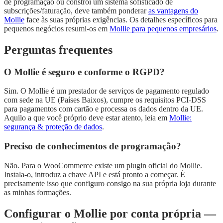
de programação ou constrói um sistema sofisticado de
subscrições/faturação, deve também ponderar
as vantagens do
Mollie
face às suas próprias exigências. Os detalhes específicos para
pequenos negócios resumi-os em
Mollie para pequenos empresários
.
Perguntas frequentes
O Mollie é seguro e conforme o RGPD?
Sim. O Mollie é um prestador de serviços de pagamento regulado
com sede na UE (Países Baixos), cumpre os requisitos PCI-DSS
para pagamentos com cartão e processa os dados dentro da UE.
Aquilo a que você próprio deve estar atento, leia em
Mollie:
segurança & proteção de dados
.
Preciso de conhecimentos de programação?
Não. Para o WooCommerce existe um plugin oficial do Mollie.
Instala-o, introduz a chave API e está pronto a começar. É
precisamente isso que configuro consigo na sua própria loja durante
as minhas formações.
Configurar o Mollie por conta própria —