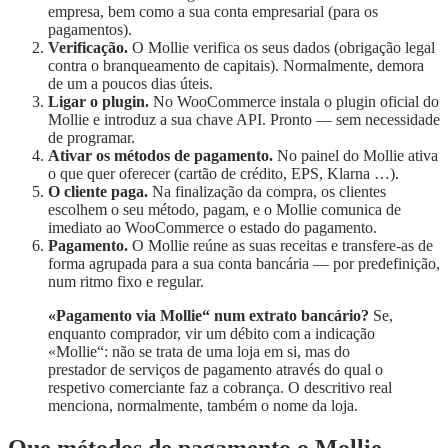
empresa, bem como a sua conta empresarial (para os
pagamentos).
Verificação.
O Mollie verifica os seus dados (obrigação legal
contra o branqueamento de capitais). Normalmente, demora
de um a poucos dias úteis.
Ligar o plugin.
No WooCommerce instala o plugin oficial do
Mollie e introduz a sua chave API. Pronto — sem necessidade
de programar.
Ativar os métodos de pagamento.
No painel do Mollie ativa
o que quer oferecer (cartão de crédito, EPS, Klarna …).
O cliente paga.
Na finalização da compra, os clientes
escolhem o seu método, pagam, e o Mollie comunica de
imediato ao WooCommerce o estado do pagamento.
Pagamento.
O Mollie reúne as suas receitas e transfere-as de
forma agrupada para a sua conta bancária — por predefinição,
num ritmo fixo e regular.
«Pagamento via Mollie“ num extrato bancário?
Se,
enquanto comprador, vir um débito com a indicação
«Mollie“: não se trata de uma loja em si, mas do
prestador de serviços de pagamento através do qual o
respetivo comerciante faz a cobrança. O descritivo real
menciona, normalmente, também o nome da loja.