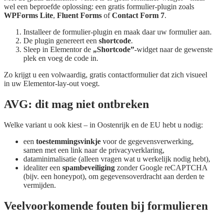
wel een beproefde oplossing: een gratis formulier-plugin zoals
WPForms Lite
,
Fluent Forms
of
Contact Form 7
.
Installeer de formulier-plugin en maak daar uw formulier aan.
De plugin genereert een
shortcode
.
Sleep in Elementor de
„Shortcode”
-widget naar de gewenste
plek en voeg de code in.
Zo krijgt u een volwaardig, gratis contactformulier dat zich visueel
in uw Elementor-lay-out voegt.
AVG: dit mag niet ontbreken
Welke variant u ook kiest – in Oostenrijk en de EU hebt u nodig:
een
toestemmingsvinkje
voor de gegevensverwerking,
samen met een link naar de privacyverklaring,
dataminimalisatie (alleen vragen wat u werkelijk nodig hebt),
idealiter een
spambeveiliging
zonder Google reCAPTCHA
(bijv. een honeypot), om gegevensoverdracht aan derden te
vermijden.
Veelvoorkomende fouten bij formulieren