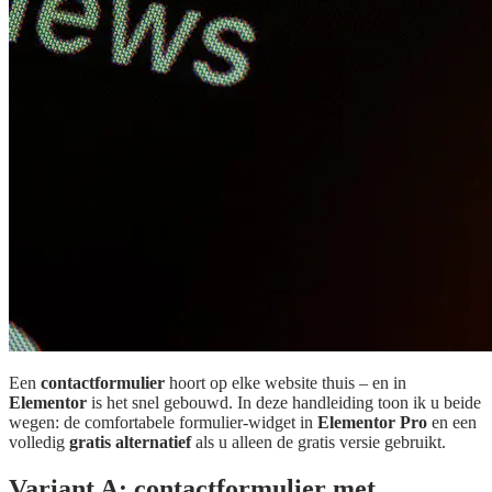
Een
contactformulier
hoort op elke website thuis – en in
Elementor
is het snel gebouwd. In deze handleiding toon ik u beide
wegen: de comfortabele formulier-widget in
Elementor Pro
en een
volledig
gratis alternatief
als u alleen de gratis versie gebruikt.
Variant A: contactformulier met