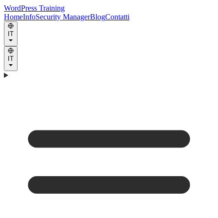
WordPress Training
Home
Info
Security Manager
Blog
Contatti
IT
IT