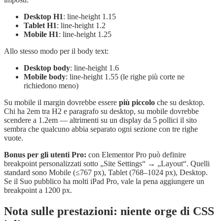
Desktop H1
: line-height 1.15
Tablet H1
: line-height 1.2
Mobile H1
: line-height 1.25
Allo stesso modo per il body text:
Desktop body
: line-height 1.6
Mobile body
: line-height 1.55 (le righe più corte ne
richiedono meno)
Su mobile il margin dovrebbe essere
più piccolo
che su desktop.
Chi ha 2em tra H2 e paragrafo su desktop, su mobile dovrebbe
scendere a 1.2em — altrimenti su un display da 5 pollici il sito
sembra che qualcuno abbia separato ogni sezione con tre righe
vuote.
Bonus per gli utenti Pro:
con Elementor Pro può definire
breakpoint personalizzati sotto „Site Settings“ → „Layout“. Quelli
standard sono Mobile (≤767 px), Tablet (768–1024 px), Desktop.
Se il Suo pubblico ha molti iPad Pro, vale la pena aggiungere un
breakpoint a 1200 px.
Nota sulle prestazioni: niente orge di CSS