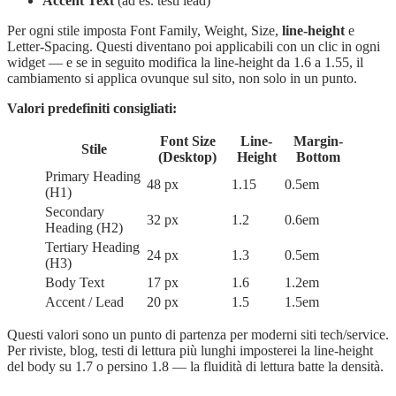
Accent Text
(ad es. testi lead)
Per ogni stile imposta Font Family, Weight, Size,
line-height
e
Letter-Spacing. Questi diventano poi applicabili con un clic in ogni
widget — e se in seguito modifica la line-height da 1.6 a 1.55, il
cambiamento si applica ovunque sul sito, non solo in un punto.
Valori predefiniti consigliati:
Font Size
Line-
Margin-
Stile
(Desktop)
Height
Bottom
Primary Heading
48 px
1.15
0.5em
(H1)
Secondary
32 px
1.2
0.6em
Heading (H2)
Tertiary Heading
24 px
1.3
0.5em
(H3)
Body Text
17 px
1.6
1.2em
Accent / Lead
20 px
1.5
1.5em
Questi valori sono un punto di partenza per moderni siti tech/service.
Per riviste, blog, testi di lettura più lunghi imposterei la line-height
del body su 1.7 o persino 1.8 — la fluidità di lettura batte la densità.