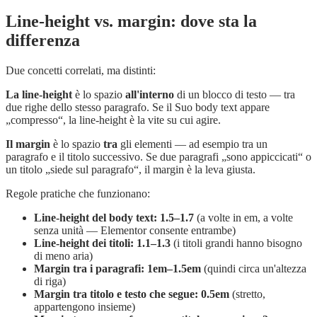
Line-height vs. margin: dove sta la
differenza
Due concetti correlati, ma distinti:
La line-height
è lo spazio
all'interno
di un blocco di testo — tra
due righe dello stesso paragrafo. Se il Suo body text appare
„compresso“, la line-height è la vite su cui agire.
Il margin
è lo spazio
tra
gli elementi — ad esempio tra un
paragrafo e il titolo successivo. Se due paragrafi „sono appiccicati“ o
un titolo „siede sul paragrafo“, il margin è la leva giusta.
Regole pratiche che funzionano:
Line-height del body text: 1.5–1.7
(a volte in em, a volte
senza unità — Elementor consente entrambe)
Line-height dei titoli: 1.1–1.3
(i titoli grandi hanno bisogno
di meno aria)
Margin tra i paragrafi: 1em–1.5em
(quindi circa un'altezza
di riga)
Margin tra titolo e testo che segue: 0.5em
(stretto,
appartengono insieme)