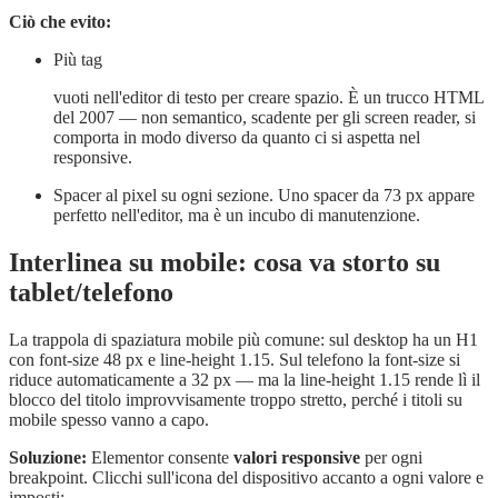
Ciò che evito:
Più tag
vuoti nell'editor di testo per creare spazio. È un trucco HTML
del 2007 — non semantico, scadente per gli screen reader, si
comporta in modo diverso da quanto ci si aspetta nel
responsive.
Spacer al pixel su ogni sezione. Uno spacer da 73 px appare
perfetto nell'editor, ma è un incubo di manutenzione.
Interlinea su mobile: cosa va storto su
tablet/telefono
La trappola di spaziatura mobile più comune: sul desktop ha un H1
con font-size 48 px e line-height 1.15. Sul telefono la font-size si
riduce automaticamente a 32 px — ma la line-height 1.15 rende lì il
blocco del titolo improvvisamente troppo stretto, perché i titoli su
mobile spesso vanno a capo.
Soluzione:
Elementor consente
valori responsive
per ogni
breakpoint. Clicchi sull'icona del dispositivo accanto a ogni valore e
imposti: