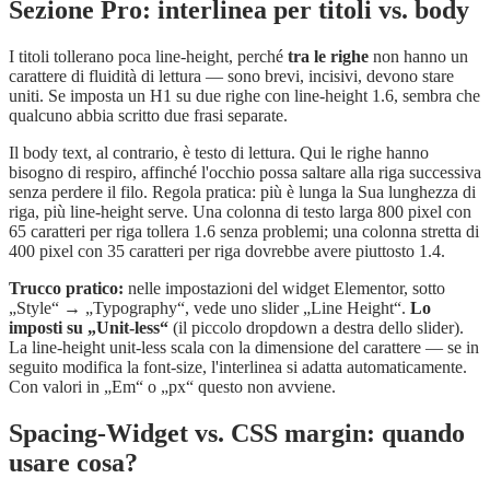
Sezione Pro: interlinea per titoli vs. body
I titoli tollerano poca line-height, perché
tra le righe
non hanno un
carattere di fluidità di lettura — sono brevi, incisivi, devono stare
uniti. Se imposta un H1 su due righe con line-height 1.6, sembra che
qualcuno abbia scritto due frasi separate.
Il body text, al contrario, è testo di lettura. Qui le righe hanno
bisogno di respiro, affinché l'occhio possa saltare alla riga successiva
senza perdere il filo. Regola pratica: più è lunga la Sua lunghezza di
riga, più line-height serve. Una colonna di testo larga 800 pixel con
65 caratteri per riga tollera 1.6 senza problemi; una colonna stretta di
400 pixel con 35 caratteri per riga dovrebbe avere piuttosto 1.4.
Trucco pratico:
nelle impostazioni del widget Elementor, sotto
„Style“ → „Typography“, vede uno slider „Line Height“.
Lo
imposti su „Unit-less“
(il piccolo dropdown a destra dello slider).
La line-height unit-less scala con la dimensione del carattere — se in
seguito modifica la font-size, l'interlinea si adatta automaticamente.
Con valori in „Em“ o „px“ questo non avviene.
Spacing-Widget vs. CSS margin: quando
usare cosa?