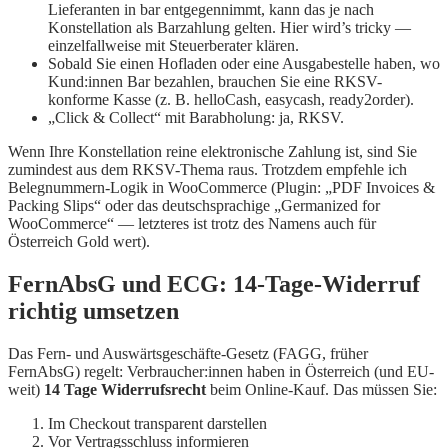
Lieferanten in bar entgegennimmt, kann das je nach
Konstellation als Barzahlung gelten. Hier wird’s tricky —
einzelfallweise mit Steuerberater klären.
Sobald Sie einen Hofladen oder eine Ausgabestelle haben, wo
Kund:innen Bar bezahlen, brauchen Sie eine RKSV-
konforme Kasse (z. B. helloCash, easycash, ready2order).
„Click & Collect“ mit Barabholung: ja, RKSV.
Wenn Ihre Konstellation reine elektronische Zahlung ist, sind Sie
zumindest aus dem RKSV-Thema raus. Trotzdem empfehle ich
Belegnummern-Logik in WooCommerce (Plugin: „PDF Invoices &
Packing Slips“ oder das deutschsprachige „Germanized for
WooCommerce“ — letzteres ist trotz des Namens auch für
Österreich Gold wert).
FernAbsG und ECG: 14-Tage-Widerruf
richtig umsetzen
Das Fern- und Auswärtsgeschäfte-Gesetz (FAGG, früher
FernAbsG) regelt: Verbraucher:innen haben in Österreich (und EU-
weit)
14 Tage Widerrufsrecht
beim Online-Kauf. Das müssen Sie:
Im Checkout transparent darstellen
Vor Vertragsschluss informieren