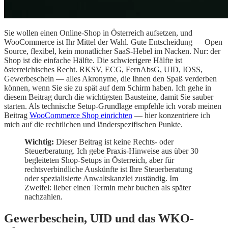
Sie wollen einen Online-Shop in Österreich aufsetzen, und
WooCommerce ist Ihr Mittel der Wahl. Gute Entscheidung — Open
Source, flexibel, kein monatlicher SaaS-Hebel im Nacken. Nur: der
Shop ist die einfache Hälfte. Die schwierigere Hälfte ist
österreichisches Recht. RKSV, ECG, FernAbsG, UID, IOSS,
Gewerbeschein — alles Akronyme, die Ihnen den Spaß verderben
können, wenn Sie sie zu spät auf dem Schirm haben. Ich gehe in
diesem Beitrag durch die wichtigsten Bausteine, damit Sie sauber
starten. Als technische Setup-Grundlage empfehle ich vorab meinen
Beitrag
WooCommerce Shop einrichten
— hier konzentriere ich
mich auf die rechtlichen und länderspezifischen Punkte.
Wichtig:
Dieser Beitrag ist keine Rechts- oder
Steuerberatung. Ich gebe Praxis-Hinweise aus über 30
begleiteten Shop-Setups in Österreich, aber für
rechtsverbindliche Auskünfte ist Ihre Steuerberatung
oder spezialisierte Anwaltskanzlei zuständig. Im
Zweifel: lieber einen Termin mehr buchen als später
nachzahlen.
Gewerbeschein, UID und das WKO-