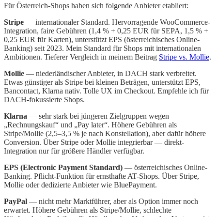
Für Österreich-Shops haben sich folgende Anbieter etabliert:
Stripe
— internationaler Standard. Hervorragende WooCommerce-
Integration, faire Gebühren (1,4 % + 0,25 EUR für SEPA, 1,5 % +
0,25 EUR für Karten), unterstützt EPS (österreichisches Online-
Banking) seit 2023. Mein Standard für Shops mit internationalen
Ambitionen. Tieferer Vergleich in meinem Beitrag
Stripe vs. Mollie
.
Mollie
— niederländischer Anbieter, in DACH stark verbreitet.
Etwas günstiger als Stripe bei kleinen Beträgen, unterstützt EPS,
Bancontact, Klarna nativ. Tolle UX im Checkout. Empfehle ich für
DACH-fokussierte Shops.
Klarna
— sehr stark bei jüngeren Zielgruppen wegen
„Rechnungskauf“ und „Pay later“. Höhere Gebühren als
Stripe/Mollie (2,5–3,5 % je nach Konstellation), aber dafür höhere
Conversion. Über Stripe oder Mollie integrierbar — direkt-
Integration nur für größere Händler verfügbar.
EPS (Electronic Payment Standard)
— österreichisches Online-
Banking. Pflicht-Funktion für ernsthafte AT-Shops. Über Stripe,
Mollie oder dedizierte Anbieter wie BluePayment.
PayPal
— nicht mehr Marktführer, aber als Option immer noch
erwartet. Höhere Gebühren als Stripe/Mollie, schlechte