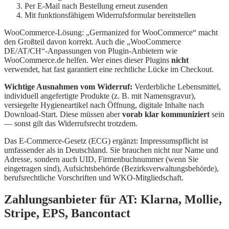
Per E-Mail nach Bestellung erneut zusenden
Mit funktionsfähigem Widerrufsformular bereitstellen
WooCommerce-Lösung: „Germanized for WooCommerce“ macht
den Großteil davon korrekt. Auch die „WooCommerce
DE/AT/CH“-Anpassungen von Plugin-Anbietern wie
WooCommerce.de helfen. Wer eines dieser Plugins
nicht
verwendet, hat fast garantiert eine rechtliche Lücke im Checkout.
Wichtige Ausnahmen vom Widerruf:
Verderbliche Lebensmittel,
individuell angefertigte Produkte (z. B. mit Namensgravur),
versiegelte Hygieneartikel nach Öffnung, digitale Inhalte nach
Download-Start. Diese müssen aber
vorab klar kommuniziert
sein
— sonst gilt das Widerrufsrecht trotzdem.
Das E-Commerce-Gesetz (ECG) ergänzt: Impressumspflicht ist
umfassender als in Deutschland. Sie brauchen nicht nur Name und
Adresse, sondern auch UID, Firmenbuchnummer (wenn Sie
eingetragen sind), Aufsichtsbehörde (Bezirksverwaltungsbehörde),
berufsrechtliche Vorschriften und WKO-Mitgliedschaft.
Zahlungsanbieter für AT: Klarna, Mollie,
Stripe, EPS, Bancontact