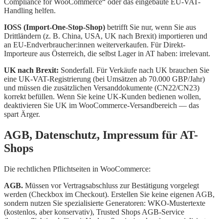
Compliance for WooCommerce“ oder das eingebaute EU-VAT-
Handling helfen.
IOSS (Import-One-Stop-Shop)
betrifft Sie nur, wenn Sie aus
Drittländern (z. B. China, USA, UK nach Brexit) importieren und
an EU-Endverbraucher:innen weiterverkaufen. Für Direkt-
Importeure aus Österreich, die selbst Lager in AT haben: irrelevant.
UK nach Brexit:
Sonderfall. Für Verkäufe nach UK brauchen Sie
eine UK-VAT-Registrierung (bei Umsätzen ab 70.000 GBP/Jahr)
und müssen die zusätzlichen Versanddokumente (CN22/CN23)
korrekt befüllen. Wenn Sie keine UK-Kunden bedienen wollen,
deaktivieren Sie UK im WooCommerce-Versandbereich — das
spart Ärger.
AGB, Datenschutz, Impressum für AT-
Shops
Die rechtlichen Pflichtseiten in WooCommerce:
AGB.
Müssen vor Vertragsabschluss zur Bestätigung vorgelegt
werden (Checkbox im Checkout). Erstellen Sie keine eigenen AGB,
sondern nutzen Sie spezialisierte Generatoren: WKO-Mustertexte
(kostenlos, aber konservativ), Trusted Shops AGB-Service