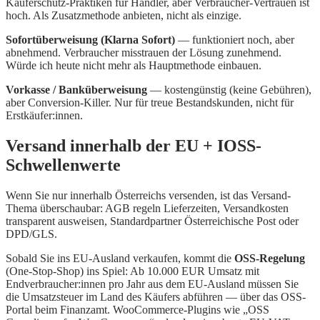
Käuferschutz-Praktiken für Händler, aber Verbraucher-Vertrauen ist
hoch. Als Zusatzmethode anbieten, nicht als einzige.
Sofortüberweisung (Klarna Sofort)
— funktioniert noch, aber
abnehmend. Verbraucher misstrauen der Lösung zunehmend.
Würde ich heute nicht mehr als Hauptmethode einbauen.
Vorkasse / Banküberweisung
— kostengünstig (keine Gebühren),
aber Conversion-Killer. Nur für treue Bestandskunden, nicht für
Erstkäufer:innen.
Versand innerhalb der EU + IOSS-
Schwellenwerte
Wenn Sie nur innerhalb Österreichs versenden, ist das Versand-
Thema überschaubar: AGB regeln Lieferzeiten, Versandkosten
transparent ausweisen, Standardpartner Österreichische Post oder
DPD/GLS.
Sobald Sie ins EU-Ausland verkaufen, kommt die
OSS-Regelung
(One-Stop-Shop) ins Spiel: Ab 10.000 EUR Umsatz mit
Endverbraucher:innen pro Jahr aus dem EU-Ausland müssen Sie
die Umsatzsteuer im Land des Käufers abführen — über das OSS-
Portal beim Finanzamt. WooCommerce-Plugins wie „OSS